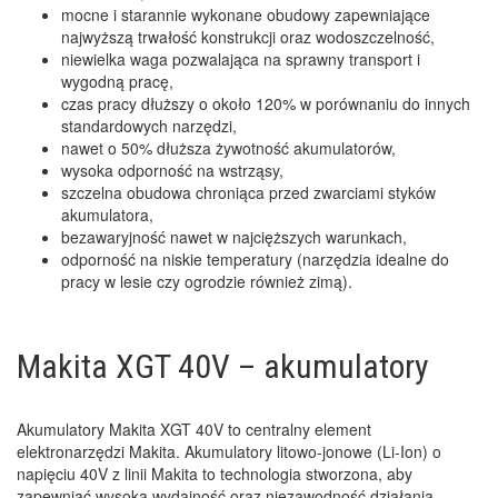
mocne i starannie wykonane obudowy zapewniające
najwyższą trwałość konstrukcji oraz wodoszczelność,
niewielka waga pozwalająca na sprawny transport i
wygodną pracę,
czas pracy dłuższy o około 120% w porównaniu do innych
standardowych narzędzi,
nawet o 50% dłuższa żywotność akumulatorów,
wysoka odporność na wstrząsy,
szczelna obudowa chroniąca przed zwarciami styków
akumulatora,
bezawaryjność nawet w najcięższych warunkach,
odporność na niskie temperatury (narzędzia idealne do
pracy w lesie czy ogrodzie również zimą).
Makita XGT 40V – akumulatory
Akumulatory Makita XGT 40V to centralny element
elektronarzędzi Makita. Akumulatory litowo-jonowe (Li-Ion) o
napięciu 40V z linii Makita to technologia stworzona, aby
zapewniać wysoką wydajność oraz niezawodność działania.