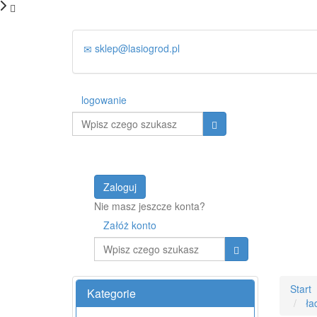
sklep@lasiogrod.pl
logowanie
Wyszukaj
Zaloguj
Nie masz jeszcze konta?
Załóż konto
Wyszukaj
Start
Kategorie
ła