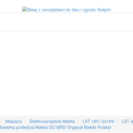
Maszyny
Elektronarzędzia Makita
LXT 18V i 2x18V
LXT a
dowarka podwójna Makita DC18RD Oryginał Makita Polska!