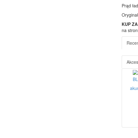
Prąd ła
Oryginał 
KUP ZA 
na stro
Recen
Akces
aku