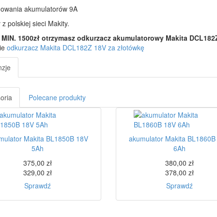
dowania akumulatorów 9A
z polskiej sieci Makity.
MIN. 1500zł otrzymasz odkurzacz akumulatorowy Makita DCL182
nie
odkurzacz Makita DCL182Z 18V za złotówkę
zje
oria
Polecane produkty
mulator Makita BL1850B 18V
akumulator Makita BL1860B
5Ah
6Ah
375,00 zł
380,00 zł
329,00 zł
378,00 zł
Sprawdź
Sprawdź